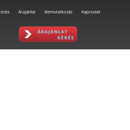
tézés
Árajánlat
Bemutatkozás
Kapcsolat