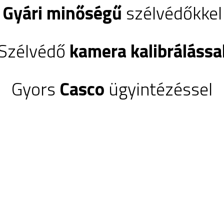
Gyári minőségű
szélvédőkkel
Szélvédő
kamera kalibrálássa
Gyors
Casco
ügyintézéssel