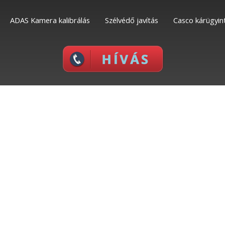
ADAS Kamera kalibrálás
Szélvédő javítás
Casco kárügyin