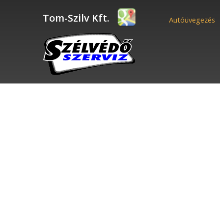
Tom-Szilv Kft.
Autóüvegezés